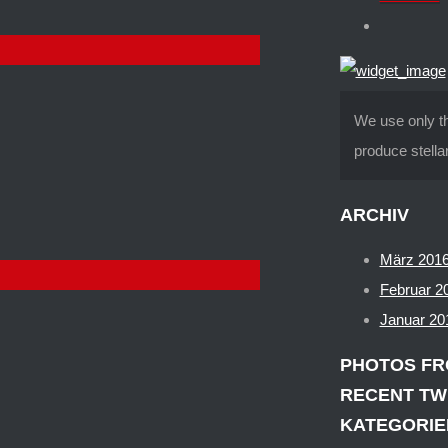
We use only th
produce stella
ARCHIV
März 201
Februar 2
Januar 20
PHOTOS FR
RECENT TW
KATEGORIE