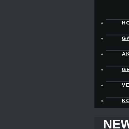
H
G
A
G
V
K
NEW