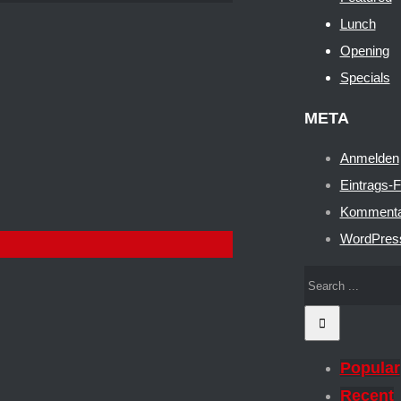
Lunch
Opening
Specials
META
Anmelden
Eintrags-
Kommenta
WordPres
Popular
Recent