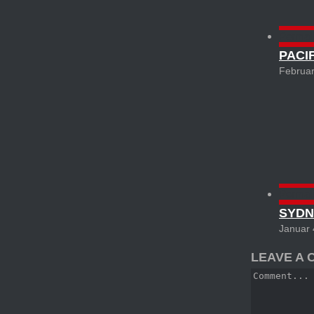
Permal
PACI
Februar
Permal
SYDN
Januar 
LEAVE A