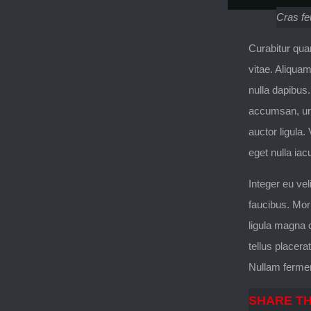
Cras feu
Curabitur quam
vitae. Aliquam
nulla dapibus.
accumsan, urna
auctor ligula
eget nulla iac
Integer eu ve
faucibus. Mor
ligula magna 
tellus placera
Nullam fermen
SHARE TH