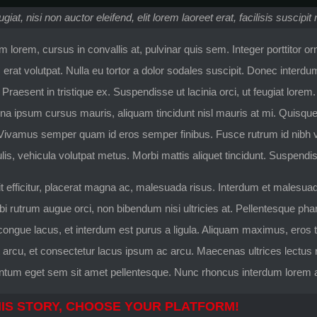
giat, nisi non auctor eleifend, elit lorem laoreet erat, facilisis susci
 lorem, cursus in convallis at, pulvinar quis sem. Integer porttitor orn
 erat volutpat. Nulla eu tortor a dolor sodales suscipit. Donec interd
 Praesent in tristique ex. Suspendisse ut lacinia orci, ut feugiat lore
 ipsum cursus mauris, aliquam tincidunt nisl mauris at mi. Quisque elit
. Vivamus semper quam id eros semper finibus. Fusce rutrum id nibh 
ulis, vehicula volutpat metus. Morbi mattis aliquet tincidunt. Suspendi
lit efficitur, placerat magna ac, malesuada risus. Interdum et malesu
bi rutrum augue orci, non bibendum nisi ultricies at. Pellentesque pha
congue lacus, et interdum est purus a ligula. Aliquam maximus, eros 
t arcu, et consectetur lacus ipsum ac arcu. Maecenas ultrices lectus risu
tum eget sem sit amet pellentesque. Nunc rhoncus interdum lorem ac
IS STORY, CHOOSE YOUR PLATFORM!