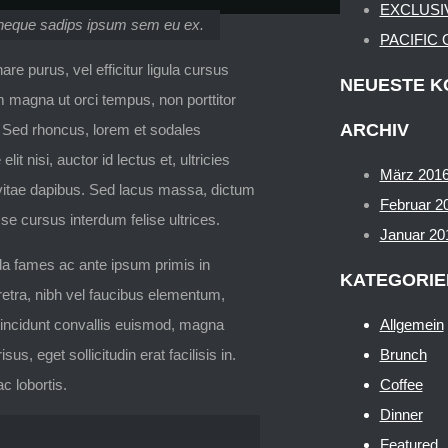
EXCLUSI
pit neque sadips ipsum sem eu ex.
PACIFIC
are purus, vel efficitur ligula cursus
NEUESTE 
um magna ut orci tempus, non porttitor
ARCHIV
m. Sed rhoncus, lorem et sodales
 nisi, auctor id lectus et, ultricies
März 201
vitae dapibus. Sed lacus massa, dictum
Februar 2
sse cursus interdum felise ultrices.
Januar 20
ada fames ac ante ipsum primis in
KATEGORIE
retra, nibh vel faucibus elementum,
tincidunt convallis euismod, magna
Allgemein
s, eget sollicitudin erat facilisis in.
Brunch
 lobortis.
Coffee
Dinner
Featured