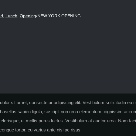
ed
,
Lunch
,
Opening
/
NEW YORK OPENING
lor sit amet, consectetur adipiscing elit. Vestibulum sollicitudin eu
Phasellus sapien ligula, suscipit non urna elementum, dignissim ac
elerisque, ut mollis purus luctus. Vestibulum at auctor urna. Nam facil
ongue tortor, eu varius ante nisi ac risus.