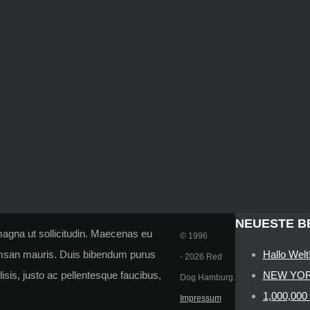
NEUESTE B
 magna ut sollicitudin. Maecenas eu
© 1996
cumsan mauris. Duis bibendum purus
Hallo Welt
-
2026 Red
isis, justo ac pellentesque faucibus,
NEW YOR
Dog Hamburg.
1,000,000
Impressum