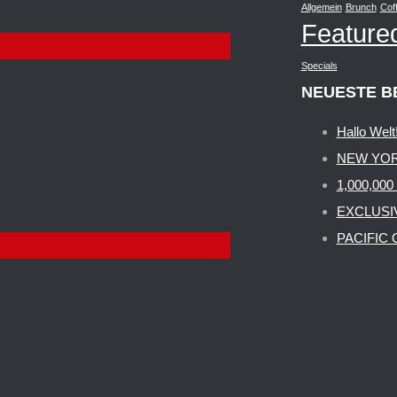
Allgemein
Brunch
Cof
Feature
Specials
NEUESTE B
Hallo Welt
NEW YOR
1,000,000
EXCLUSI
PACIFIC