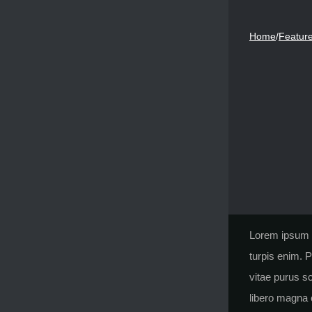
Home
/
Featur
Lorem ipsum do
turpis enim. 
vitae purus sc
libero magna c